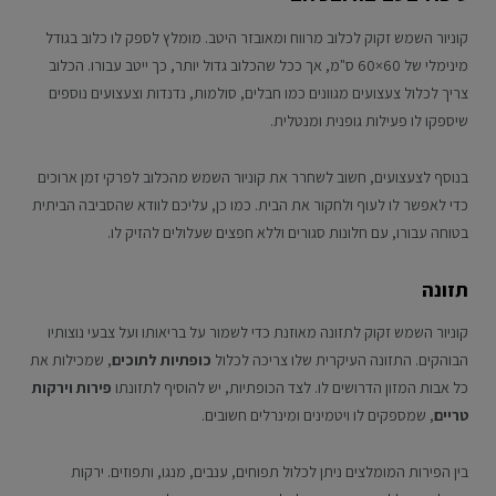
קוניור השמש זקוק לכלוב מרווח ומאובזר היטב. מומלץ לספק לו כלוב בגודל
מינימלי של 60×60 ס"מ, אך ככל שהכלוב גדול יותר, כך ייטב עבורו. הכלוב
צריך לכלול צעצועים מגוונים כמו חבלים, סולמות, נדנדות וצעצועים נוספים
שיספקו לו פעילות גופנית ומנטלית.
בנוסף לצעצועים, חשוב לשחרר את קוניור השמש מהכלוב לפרקי זמן ארוכים
כדי לאפשר לו לעוף ולחקור את הבית. כמו כן, עליכם לוודא שהסביבה הביתית
בטוחה עבורו, עם חלונות סגורים וללא חפצים שעלולים להזיק לו.
תזונה
קוניור השמש זקוק לתזונה מאוזנת כדי לשמור על בריאותו ועל צבעי נוצותיו
הבוהקים. התזונה העיקרית שלו צריכה לכלול
כופתיות לתוכים
, שמכילות את
כל אבות המזון הדרושים לו. לצד הכופתיות, יש להוסיף לתזונתו
פירות וירקות
טריים
, שמספקים לו ויטמינים ומינרלים חשובים.
בין הפירות המומלצים ניתן לכלול תפוחים, ענבים, מנגו, ותפוזים. ירקות