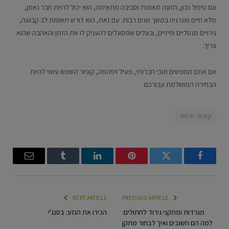
עם טיפול נכון, תזונה מאוזנת וסביבה מתאימה, הוא יכול להיות חבר נאמן,
מלא חיים ואנרגיה במשך שנים רבות. עם זאת, הוא דורש תשומת לב קבועה,
גירויים מנטליים ופיזיים, ובעלים שמסוגלים להעניק לו את הזמן והאהבה שהוא
צריך.
אם אתם מחפשים תוכי חברותי, פעיל ויפהפה, קוניור השמש עשוי להיות
הבחירה המושלמת עבורכם
קוניור שמש
Email
Tumblr
LinkedIn
Pinterest
Twitter
Facebook
NEXT ARTICLE
PREVIOUS ARTICLE
מגרדות ומתקני גירוד לחתולים:
הכירו את הגזע: בסנג'י
למה הם חשובים ואיך לבחור מתקן