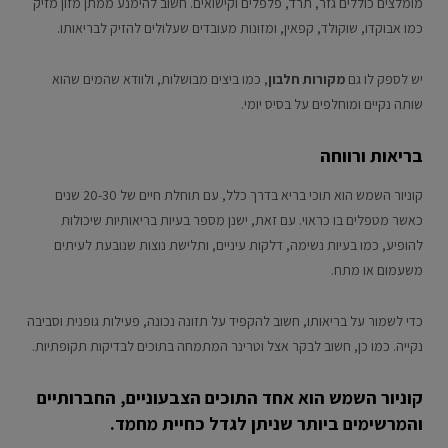
מומלצים כוללים גזר, תרד, פלפלים וקישואים. חשוב להימנע ממתן מזון מזיק
כמו אבוקדו, שוקולד, קפאין, ומזונות מעובדים שעלולים להזיק לבריאותו.
יש לספק לו גם
מקורות חלבון
, כמו ביצים מבושלות, ולוודא שהמים שהוא
שותה נקיים ומוחלפים על בסיס יומי.
בריאות ורווחה
קוניור השמש הוא תוכי בריא בדרך כלל, עם תוחלת חיים של 20-30 שנים
כאשר מטפלים בו כראוי. עם זאת, ישנן מספר בעיות בריאותיות שיכולות
להופיע, כמו בעיות נשימה, דלקות עיניים, ותלישת נוצות שנובעת לעיתים
משעמום או מתח.
כדי לשמור על בריאותו, חשוב להקפיד על תזונה נכונה, פעילות גופנית וסביבה
נקייה. כמו כן, חשוב לבקר אצל וטרינר המתמחה בתוכים לבדיקות תקופתיות.
קוניור השמש הוא אחד התוכים הצבעוניים, החברותיים
והמרשימים ביותר שניתן לגדל כחיית מחמד.