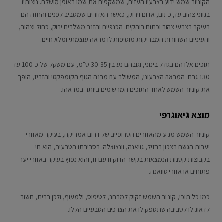
הקוניור שמש ידוע בצבעיו העזים, שמשקפים את שמו באופן מושלם. נוצותיו
בגווני צהוב עז, כתום, אדום וירוק, כאשר האזורים שמסביב לפנים והחזה הם
בעיקר בצבעי צהוב וכתום בוהקים. הכנפיים והזנב משלבים ירוק, כחול וצהוב,
והעיניים השחורות המבריקות מוסיפות לו מראה עוצמתי ומלא חיים.
תוכים אלו הם בגודל בינוני, וגובהם נע בין 30-35 ס"מ, עם משקל של כ-100 עד
130 גרם. המראה הצבעוני, המשולב עם מבנה הגוף הקומפקטי והזריז, הופך
את קוניור השמש לאחד התוכים המרשימים ביותר במראהו.
מוצא גיאוגרפי
קוניור השמש מגיע מהאזורים הטרופיים של דרום אמריקה, בעיקר מאזורי
יערות הגשם בצפון ברזיל, גויאנה, וונצואלה. בסביבתו הטבעית, הוא חי
בקבוצות קטנות הנמצאות בקשר הדוק זו עם זו, והוא נפוץ בעיקר באזורי יער
פתוחים או אזורי סוואנה.
כמו כל תוכי, קוניור השמש זקוק למרחב, לטיפוס, ולמעוף, ולכן בבית, חשוב
לדאוג לו לסביבה שתספק לו את הצרכים הטבעיים הללו.