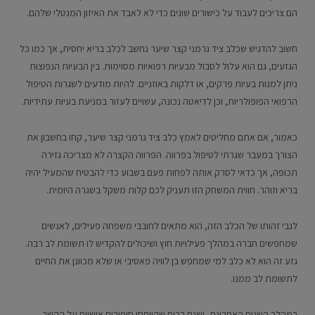
הם צריכים לעבוד על כישורים שונים כדי לא לאבד את האיזון המנטלי שלהם.
חשוב להדגיש שכלב ציד גרמני קצר שיער נחשב לכלב בריא יחסית, אך כמו כל
הגזעים, גם הוא עלול לסבול מבעיות רפואיות מסוימות. בין הבעיות הנפוצות
ניתן למנות בעיות פרקים, או דלקות באוזניים. להיות מודעים לשגרות הטיפול
הרפואי הפופולריות, וכן לדיאטה נכונה, עשויים לעזור במניעת בעיות עתידיות.
כאמור, אם אתם מחליטים לאמץ כלב ציד גרמני קצר שיער, קחו בחשבון את
הצורך במעבר שגרתי לטיפול בפרווה. הפרווה הקצרה לא מצריכה גזירה
תכופה, אך כדאי לסרק אותה לפחות פעם בשבוע כדי להבטיח שהמעיל יהיה
בריא וזוהר. חווית המשחק הזו תעניק לכם קלות משקל בשגרה היומית.
לגבי זהותו של הכלב הזה, הוא מתאים לחובבי משפחה פעילים, לאנשים
שמחפשים חברה במהלך פעילויות חוץ ושיכולים להקדיש לו תשומת לב רבה.
גזע זה הוא לא כלב למי שמחפש בן לוויה פאסיבי או שלא מכוונן את החיים
לתשומת לב ממנו.
במהלך השנים האחרונת, ישנם רבים שהייחסו סיפורים אישיים על הקשר