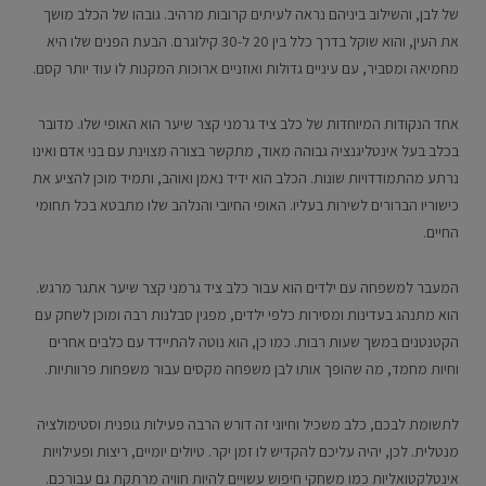
של לבן, והשילוב ביניהם נראה לעיתים קרובות מרהיב. גובהו של הכלב מושך
את העין, והוא שוקל בדרך כלל בין 20 ל-30 קילוגרם. הבעת הפנים שלו היא
מחמיאה ומסביר, עם עיניים גדולות ואוזניים ארוכות המקנות לו עוד יותר קסם.
אחד הנקודות המיוחדות של כלב ציד גרמני קצר שיער הוא האופי שלו. מדובר
בכלב בעל אינטליגנציה גבוהה מאוד, מתקשר בצורה מצוינת עם בני אדם ואינו
נרתע מהתמודדויות שונות. הכלב הוא ידיד נאמן ואוהב, ותמיד מוכן להציע את
כישוריו הברורים לשירות בעליו. האופי החיובי והנלהב שלו מתבטא בכל תחומי
החיים.
המעבר למשפחה עם ילדים הוא עבור כלב ציד גרמני קצר שיער אתגר מרגש.
הוא מתנהג בעדינות ומסירות כלפי ילדים, מפגין סבלנות רבה ומוכן לשחק עם
הקטנטנים במשך שעות רבות. כמו כן, הוא נוטה להתיידד עם כלבים אחרים
וחיות מחמד, מה שהופך אותו לבן משפחה מקסים עבור משפחות פרוותיות.
לתשומת לבכם, כלב משכיל וחיוני זה דורש הרבה פעילות גופנית וסטימולציה
מנטלית. לכן, יהיה עליכם להקדיש לו זמן יקר. טיולים יומיים, ריצות ופעילויות
אינטלקטואליות כמו משחקי חיפוש עשויים להיות חוויה מרתקת גם עבורכם.