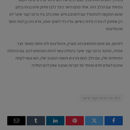
המיוחד עם הכלב הזה. אחד מהם תיאר כיצד כלבו שיחק איתו בגינה בזמן
שהוא התקשה להתמודד עם לחצים בחיים. אותו כלב ציד גרמני קצר שיער לא
רק שסיפק לו עזרה פיזית כשישב עליו כדי לשתף אותו, אלא היה בן לוויה מסור
ואינטליגנטי.
לסיכום, אם אתם מחפשים גזע מעניין, אינטליגנטי ולא פחות מאשר חבר
אמיתי, פוינטר גרמני קצר שיער בהחלט עשוי להיות המתאים לכם. עם היכולות
המיוחדות שלו, עם הלב החם והרגיש והאופי המגניב שלו, הוא עשוי לקחת
אתכם לעולם חדש ומיוחד של חברות ואהבה שאין להם תחליף.
כלב ציד גרמני קצר שיער
Email
Tumblr
LinkedIn
Pinterest
Twitter
Facebook