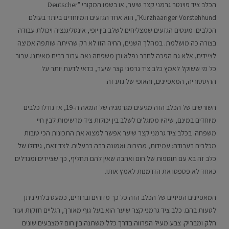
הכלב ציד פוינטר גרמני קצר שיער, או בשמו המקורי "Deutscher
Kurzhaariger Vorstehhund", הוא אחד הגזעים המיוחדים ביותר בעולם
הכלבים. מעטים הגזעים שמצליחים לשלב בין יופי, אינטליגנציה ויכולת עבודה
בצורה כה מושלמת. במהלך השנים, החיה הזו לא רק שהייתה שותפה אמיצה
לציידים, אלא גם הפכה לחבר נפלא ובן משפחה נאה עבור רבים מאיתנו. עבור
כל מי ששוקל לאמץ כלב ציד גרמני קצר שיער, כדאי לדעת יותר על
ההיסטוריה, המאפיינים, והאופי של גזע זה.
השורשים של הכלב הזה מגיעים מגרמניה של המאה ה-19, אז גודלו כלבים
מיוחדים במינם, שיהיו מסוגלים לשלב בין יכולות ציד מרשימות לבין חיי
משפחה. בכלב ציד גרמני קצר שיער אפשר למצוא את התכונות הכי טובות
מכלבים בעבודה: עמידות, מהירות ואמונה רבה בבעלים. לצד זאת, גידולו של
כלב זה בא עם תוספות של חום ואהבה שאין להם תחליף, כך שציידים ומגדלים
כאחד לא פספסו את הזדמנות לאמץ אותו.
המאפיינים הפיזיים של הכלב הזה כל כך מזוהים וברורים, כמעט בלתי ניתן
לטעות בהם. כלב ציד גרמני קצר שיער הוא בעל גוף מאורך, רגליים חזקות ועור
חלק ומבריק. צבע מעיל הפרווה בדרך כלל משתנה בין חום למצבעים שונים