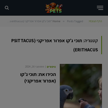
הדף הנוכחי:
Posts Tagged "תוכי גʼקו אפרור אפריקני (Psittacus erithacus)"
»
Home
קטגוריה:
תוכי גʼקו אפרור אפריקני (PSITTACUS
ERITHACUS)
ציפורים
ספטמבר 16, 2024
הכירו את: תוכי ג'קו
(אפרור אפריקני)