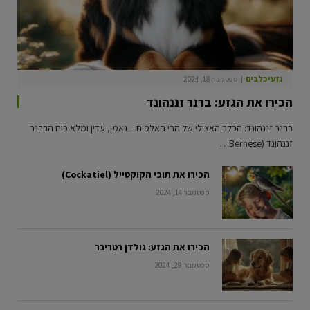
גזעי כלבים
ספטמבר 18, 2024
הכירו את הגזע: ברנר זננהונד
ברנר זננהונד: הכלב האצילי של הרי האלפים – נאמן, עדין ומלא כוח הברנר
זננהונד (Bernese…
הכירו את תוכי הקוקטייל (Cockatiel)
ספטמבר 14, 2024
הכירו את הגזע: גולדן רטריבר
ספטמבר 29, 2024