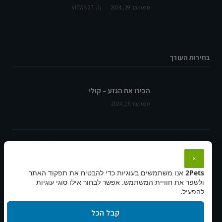
ספטמבר 29, 2024
27
VIEWS
בחירות העורך
הכירו את הגזע – קולי
ספטמבר 16, 2024
ציפורי אהבה: הקשר המיוחד בין בני הזוג
ספטמבר 16, 2024
×
2Pets
אנו משתמשים בעוגיות כדי להבטיח את תפקוד האתר
ולשפר את חוויית המשתמש. אפשר לבחור אילו סוגי עוגיות
להפעיל.
הכירו את הגזע: רועה בלגי – מלינואה
ספטמבר 14, 2024
קבל הכל