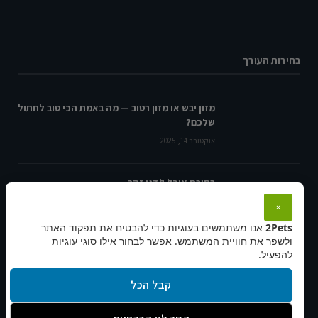
בחירות העורך
מזון יבש או מזון רטוב — מה באמת הכי טוב לחתול
שלכם?
אוקטובר 14, 2025
בחירת אוכל לדגי זהב
ינואר 1, 2026
×
2Pets
אנו משתמשים בעוגיות כדי להבטיח את תפקוד האתר
ולשפר את חוויית המשתמש. אפשר לבחור אילו סוגי עוגיות
להפעיל.
הכירו את הגזע – קולי
ספטמבר 16, 2024
קבל הכל