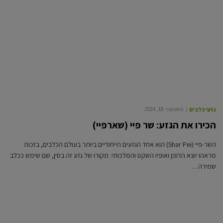
גזעי כלבים
ספטמבר 18, 2024
הכירו את הגזע: שר פיי (שארפיי)
השר-פיי (Shar Pei) הוא אחד הגזעים הייחודיים ביותר בעולם הכלבים, בזכות
מראהו יוצא הדופן ואופיו השקט והמלכותי. מקורו של גזע זה בסין, שם שימש ככלב
שמירה…