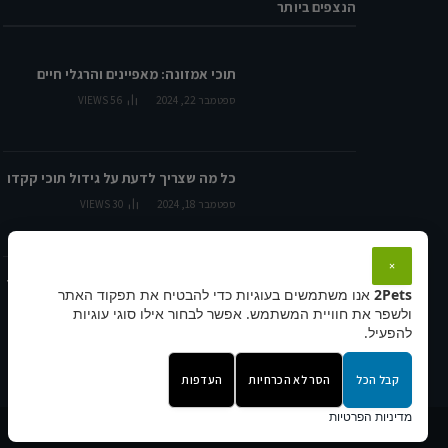
הנצפים ביותר
תוכי אמזונה: מאפיינים והרגלי חיים
ספטמבר 22, 2024
56
VIEWS
כל מה שצריך לדעת על גידול תוכי קקדו
ספטמבר 18, 2024
30
VIEWS
×
תזונה מומלצת לאיגואנות: כל מה שצריך
2Pets
אנו משתמשים בעוגיות כדי להבטיח את תפקוד האתר
לדעת
ולשפר את חוויית המשתמש. אפשר לבחור אילו סוגי עוגיות
ספטמבר 29, 2024
27
VIEWS
להפעיל.
קבל הכל
הסר לא הכרחיות
העדפות
מדיניות הפרטיות
© 2026 2pets.co.il