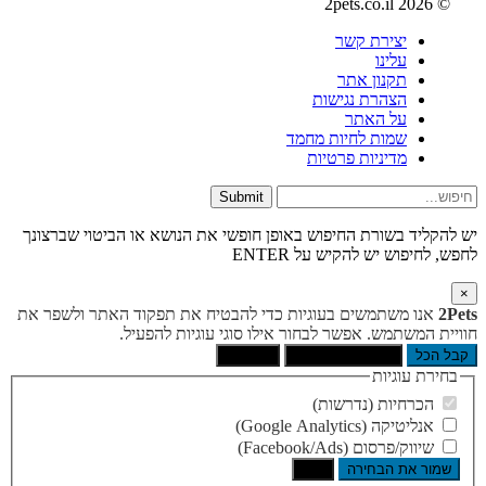
© 2026 2pets.co.il
יצירת קשר
עלינו
תקנון אתר
הצהרת נגישות
על האתר
שמות לחיות מחמד
מדיניות פרטיות
Submit
יש להקליד בשורת החיפוש באופן חופשי את הנושא או הביטוי שברצונך
לחפש, לחיפוש יש להקיש על ENTER
×
2Pets
אנו משתמשים בעוגיות כדי להבטיח את תפקוד האתר ולשפר את
חוויית המשתמש. אפשר לבחור אילו סוגי עוגיות להפעיל.
קבל הכל
הסר לא הכרחיות
העדפות
בחירת עוגיות
הכרחיות (נדרשות)
אנליטיקה (Google Analytics)
שיווק/פרסום (Facebook/Ads)
שמור את הבחירה
בטל