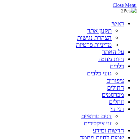
Close Menu
ראשי
תקנון אתר
הצהרת נגישות
מדיניות פרטיות
על האתר
חיות מחמד
כלבים
גזעי כלבים
ציפורים
חתולים
מכרסמים
זוחלים
דגי נוי
דגים טרופיים
זני ציקלידים
חדשות ומידע
שמות לחיות מחמד