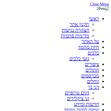
Close Menu
ראשי
תקנון אתר
הצהרת נגישות
מדיניות פרטיות
על האתר
חיות מחמד
כלבים
גזעי כלבים
ציפורים
חתולים
מכרסמים
זוחלים
דגי נוי
דגים טרופיים
זני ציקלידים
חדשות ומידע
שמות לחיות מחמד