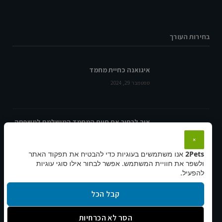
בחירות העורך
איגואנה כחיית מחמד
ספטמבר 29, 2024
איך לבחור את חיית המחמד המושלמת למשפחה
שלך?
×
ספטמבר 23, 2024
2Pets
אנו משתמשים בעוגיות כדי להבטיח את תפקוד האתר
ולשפר את חוויית המשתמש. אפשר לבחור אילו סוגי עוגיות
להפעיל.
איך לשמור על בריאות הדגים: בחירת הפילטר
האידיאלי לאקווריום
קבל הכל
נובמבר 18, 2024
הסר לא הכרחיות