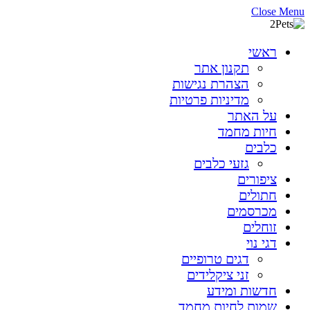
Close Menu
ראשי
תקנון אתר
הצהרת נגישות
מדיניות פרטיות
על האתר
חיות מחמד
כלבים
גזעי כלבים
ציפורים
חתולים
מכרסמים
זוחלים
דגי נוי
דגים טרופיים
זני ציקלידים
חדשות ומידע
שמות לחיות מחמד