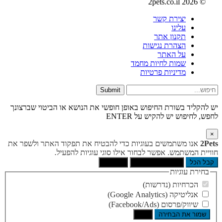
© 2026 2pets.co.il
יצירת קשר
עלינו
תקנון אתר
הצהרת נגישות
על האתר
שמות לחיות מחמד
מדיניות פרטיות
Submit
יש להקליד בשורת החיפוש באופן חופשי את הנושא או הביטוי שברצונך
לחפש, לחיפוש יש להקיש על ENTER
×
2Pets
אנו משתמשים בעוגיות כדי להבטיח את תפקוד האתר ולשפר את
חוויית המשתמש. אפשר לבחור אילו סוגי עוגיות להפעיל.
קבל הכל
הסר לא הכרחיות
העדפות
בחירת עוגיות
הכרחיות (נדרשות)
אנליטיקה (Google Analytics)
שיווק/פרסום (Facebook/Ads)
שמור את הבחירה
בטל