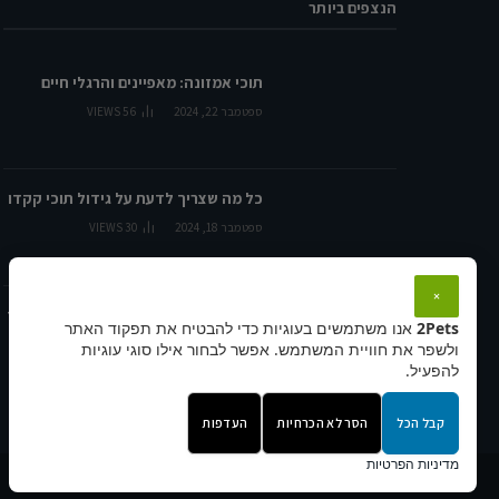
הנצפים ביותר
תוכי אמזונה: מאפיינים והרגלי חיים
ספטמבר 22, 2024
56
VIEWS
כל מה שצריך לדעת על גידול תוכי קקדו
ספטמבר 18, 2024
30
VIEWS
×
תזונה מומלצת לאיגואנות: כל מה שצריך
2Pets
אנו משתמשים בעוגיות כדי להבטיח את תפקוד האתר
לדעת
ולשפר את חוויית המשתמש. אפשר לבחור אילו סוגי עוגיות
ספטמבר 29, 2024
27
VIEWS
להפעיל.
קבל הכל
הסר לא הכרחיות
העדפות
מדיניות הפרטיות
© 2026 2pets.co.il