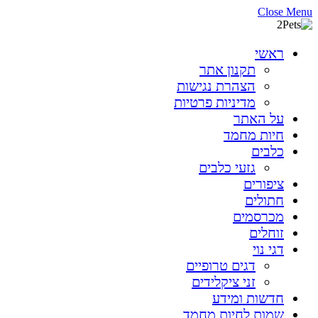
Close Menu
ראשי
תקנון אתר
הצהרת נגישות
מדיניות פרטיות
על האתר
חיות מחמד
כלבים
גזעי כלבים
ציפורים
חתולים
מכרסמים
זוחלים
דגי נוי
דגים טרופיים
זני ציקלידים
חדשות ומידע
שמות לחיות מחמד