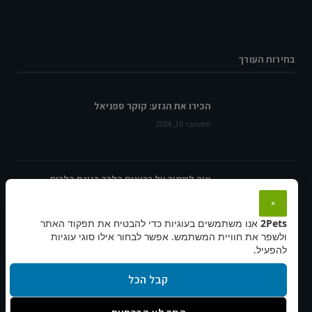
בחירות העורך
הכירו את הגזע: קוקר ספניאל
ספטמבר 16, 2024
איך לשמור על בריאות כלבך בגינת כלבים
ספטמבר 23, 2024
×
2Pets
אנו משתמשים בעוגיות כדי להבטיח את תפקוד האתר
ולשפר את חוויית המשתמש. אפשר לבחור אילו סוגי עוגיות
להפעיל.
הכירו את הגזע: טרייר סקוטי Scottish Terrier
ספטמבר 25, 2024
קבל הכל