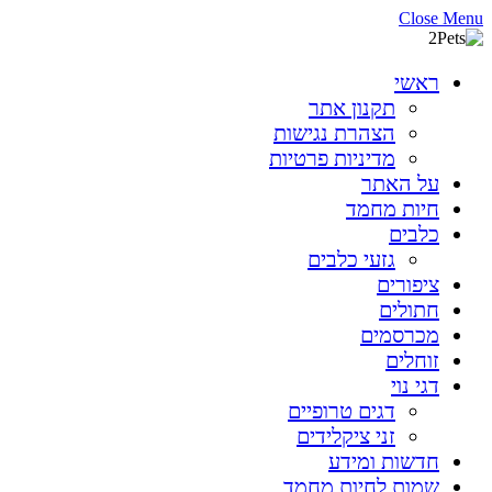
Close Menu
ראשי
תקנון אתר
הצהרת נגישות
מדיניות פרטיות
על האתר
חיות מחמד
כלבים
גזעי כלבים
ציפורים
חתולים
מכרסמים
זוחלים
דגי נוי
דגים טרופיים
זני ציקלידים
חדשות ומידע
שמות לחיות מחמד