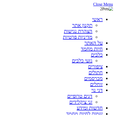
Close Menu
ראשי
תקנון אתר
הצהרת נגישות
מדיניות פרטיות
על האתר
חיות מחמד
כלבים
גזעי כלבים
ציפורים
חתולים
מכרסמים
זוחלים
דגי נוי
דגים טרופיים
זני ציקלידים
חדשות ומידע
שמות לחיות מחמד