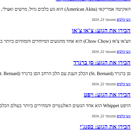
האקיטה אמריקאי (American Akita) הוא גזע כלבים גדול, מרשים ואצילי, שנודע בזכות נאמנותו העמוקה לבני משפחתו ואופיו העצמאי. האקיטה האמריקאי הוא כלב עוצמתי וגאה, עם מראה…
גזעי כלבים
ספטמבר 23, 2024
הכירו את הגזע: צ'או צ'או
הצ'או צ'או (Chow Chow) הוא אחד מהגזעים המיוחדים והמזוהים ביותר בעולם הכלבים, בעיקר בזכות מראהו הייחודי הכולל פרווה צפופה ודמוית רעמה, לשון כחולה-שחורה, ואופי עצמאי הדומה…
גזעי כלבים
ספטמבר 22, 2024
הכירו את הגזע: סן ברנרד
סן ברנרד (St. Bernard) הכלב הענק עם הלב הרחב הסן ברנרד (St. Bernard) הוא גזע כלבים גדול ומרשים, שנודע בזכות גודלו הענק, אופיו הנעים, וההיסטוריה העשירה…
גזעי כלבים
ספטמבר 22, 2024
הכירו את הגזע: ויפט
הויפט Whippet הוא אחד הגזעים האלגנטיים והמהירים ביותר בעולם הכלבים. גזע זה ידוע בזכות יכולת הריצה המדהימה שלו, יחד עם אופי עדין, רגוע ונאמן. הוויפט משלב…
גזעי כלבים
ספטמבר 22, 2024
הכירו את הגזע: בסנג'י