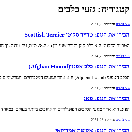
קטגוריה:
גזעי כלבים
גזעי כלבים
ספטמבר 25, 2024
הכירו את הגזע: טרייר סקוטי Scottish Terrier
הטרייר הסקוטי הוא כלב קטן בגובה שנע בין 25 ל-28 ס"מ, עם מבנה גוף חזק ומוצק. למרות גודלו הקטן, הוא כלב חזק ובעל נוכחות. משקלו נע…
גזעי כלבים
ספטמבר 25, 2024
הכירו את הגזע: כלב אפגני(Afghan Hound)
הכלב האפגני (Afghan Hound) הוא אחד הגזעים המלכותיים והמרשימים ביותר בעולם הכלבים. הוא ידוע במראהו האלגנטי, בפרווה הארוכה והזוהרת שלו, ובאופיו העצמאי והחכם. גזע זה פותח…
גזעי כלבים
ספטמבר 23, 2024
הכירו את הגזע: פאג
הפאג הוא אחד מגזעי הכלבים הפופולריים והאהובים ביותר בעולם, במיוחד ב
גזעי כלבים
ספטמבר 23, 2024
הכירו את הגזע: אקיטה אמריקאי