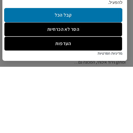
להפעיל.
קבל הכל
הסר לא הכרחיות
חתולים
אוקטובר 4, 2025
העדפות
עץ גירוד לחתולים
מדיניות הפרטיות
הצורך לגרד הוא אחד האינסטינקטים הטבעיים והבסיסיים ביותר של החתול,
ומתקן גירוד איכותי, המכונה גם…
החבר הכי טוב: איך הכלב הפך לחיית המחמד
האהובה בעולם?
ספטמבר 29, 2024
הכירו את הגזע: אקיטה אינו
ספטמבר 18, 2024