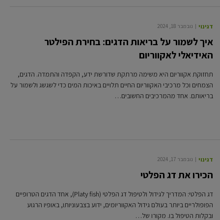
דגי נוי
נובמבר 18, 2024
איך לשמור על בריאות הדגים: בחירת הפילטר
האידיאלי לאקווריום
תחזוקת אקווריום היא משימה מרתקת שדורשת ידע, הקפדה והתמדה. הדגים,
הצמחים וכל מרכיבי האקווריום החיים תלויים באיכות המים כדי לשגשג ולשמור על
בריאותם. אחד מהמרכיבים החשובים…
דגי נוי
נובמבר 17, 2024
הכירו את דג הפלטי
דג הפלטי: המדריך לגידול ולטיפול דג הפלטי (Platy fish), אחד הדגים הטרופיים
הפופולריים ביותר בעולם גידול האקווריומים, ידוע בצבעוניותו, באופיו הרגוע
ובקלות הטיפול בו. מקורו של…