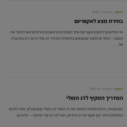
דגי נוי
נובמבר 1, 2025
בחירת מצע לאקווריום
אז החלטתם להקים אקווריום! אחד השלבים הראשונים והכיפיים הוא לבחור את
המצע – החול או החצץ שנמצאים בתחתית המיכל. זה אולי נראה רק כמו עניין
של…
דגי נוי
אוקטובר 14, 2025
המדריך המקיף לדג המולי
הצבעוניות, הזנים וסודות הטיפוח של דג המולי דג המולי (Poecilia), אחד הדגים
המזוהים ביותר עם אקווריומי נוי ביתיים, הוא לא רק יצור יפהפה — אלא גם…