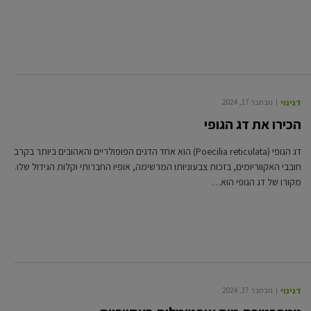
דגי נוי
נובמבר 17, 2024
הכירו את דג הגופי
דג הגופי (Poecilia reticulata) הוא אחד הדגים הפופולריים והאהובים ביותר בקרב
חובבי האקווריומים, בזכות צבעוניותו המרשימה, אופיו החברותי וקלות הגידול שלו.
מקורו של דג הגופי הוא…
דגי נוי
נובמבר 17, 2024