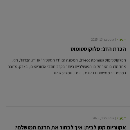
דגי נוי
אוקטובר 13, 2025
הכרת הדג: פלוקוסטומוס
הפלקוסטומוס (Plecostomus), המכונה גם "דג הסקטור" או "דג הברווז", הוא
אחד הדגים המרתקים והפופולריים ביותר בקרב חובבי אקווריומים, ובצדק. מדובר
במין ייחודי ממשפחת הלוריקרידיים, שמציע שילוב…
דגי נוי
אוקטובר 3, 2025
אקווריום קטן לבית: איך לבחור את הדגם המושלם?