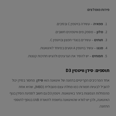
פירות מומלצים
:
פפאיה
– עשירה בויטמין C ובסיבים.
מלון
– מספק מים וויטמינים חשובים.
תותים
– עשירים בנוגדי חמצון ובויטמין C.
מנגו
– עשיר בויטמין A וטעים במיוחד לאיגואנות.
תפוחים
– יש להסיר את הגרעינים ולהגיש חתיכות קטנות.
תוספים: סידן וויטמין D3
אחד המרכיבים הקריטיים בתזונה של איגואנה הוא
סידן
. מחסור בסידן יכול
להוביל לבעיות חמורות כמו מחלת עצם מטבולית (MBD), שהיא אחת
מהמחלות הנפוצות ביותר באיגואנות. ויטמין D3 גם חשוב לספיגת הסידן בגוף
האיגואנה, ולכן יש לוודא שהאיגואנה נחשפת לתאורת UVB בנוסף לתוספי
התזונה.