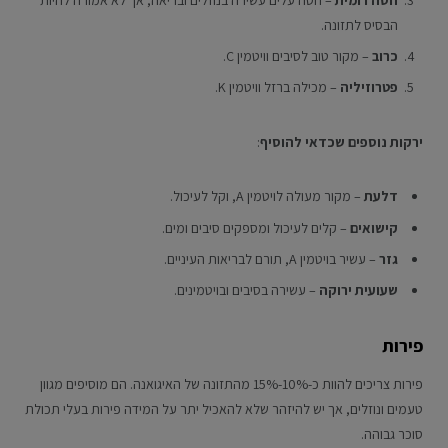
הבסיס לתזונה.
כרוב
– מקור טוב לסיבים וויטמין C.
פטרוזיליה
– מכילה ברזל וויטמין K.
ירקות נוספים שכדאי להוסיף
:
דלעת
– מקור מעולה לויטמין A, וקל לעיכול.
קישואים
– קלים לעיכול ומספקים סיבים ומים.
גזר
– עשיר בויטמין A, תורם לבריאות העיניים.
שעועית ירוקה
– עשירה בסיבים ובויטמינים.
פירות
פירות צריכים להוות כ-10%-15% מהתזונה של האיגואנה. הם מוסיפים מגוון
טעמים ונוזלים, אך יש להיזהר שלא להאכיל יתר על המידה פירות בעלי תכולת
סוכר גבוהה.