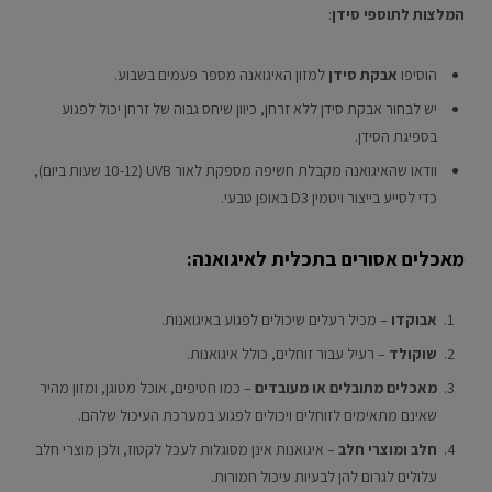
המלצות לתוספי סידן
:
הוסיפו
אבקת סידן
למזון האיגואנה מספר פעמים בשבוע.
יש לבחור אבקת סידן ללא זרחן, כיוון שיחס גבוה של זרחן יכול לפגוע
בספיגת הסידן.
וודאו שהאיגואנה מקבלת חשיפה מספקת לאור UVB (10-12 שעות ביום),
כדי לסייע בייצור ויטמין D3 באופן טבעי.
מאכלים אסורים בתכלית לאיגואנה:
אבוקדו
– מכיל רעלים שיכולים לפגוע באיגואנות.
שוקולד
– רעיל עבור זוחלים, כולל איגואנות.
מאכלים מתובלים או מעובדים
– כמו חטיפים, אוכל מטוגן, ומזון מהיר
שאינם מתאימים לזוחלים ויכולים לפגוע במערכת העיכול שלהם.
חלב ומוצרי חלב
– איגואנות אינן מסוגלות לעכל לקטוז, ולכן מוצרי חלב
עלולים לגרום להן לבעיות עיכול חמורות.