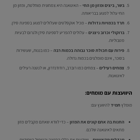
בשר, ביצים ומזון מן החי
– האיגואנה היא צמחונית מוחלטת, ומזון מן
החי עלול לפגוע בבריאותה.
תרד בכמויות גדולות
– מכיל אוקסלטים שעלולים לפגוע בספיגת סידן.
ברוקולי וכרוב ניצנים
– עלולים להפריע לספיגת סידן ולגרום לבעיות
מטבוליות.
פירות עם תכולת סוכר גבוהה בכמות רבה
– כמו בננות, שעשירות
בסוכר, אינם מומלצים בכמות גדולה.
צמחים רעילים
– צמחים כמו רוברב, רודודנדרון, או לנטנה רעילים
לאיגואנות.
היוועצות עם מומחים:
מומלץ
תמיד
להיוועץ עם:
החנות בה אתם קונים את המזון
– כדי לוודא שאתם מקבלים מזון
מתאים לאיגואנה שלכם.
מגדלים מקצועיים
– שיודעים את כללי התזונה והטיפול הייחודיים