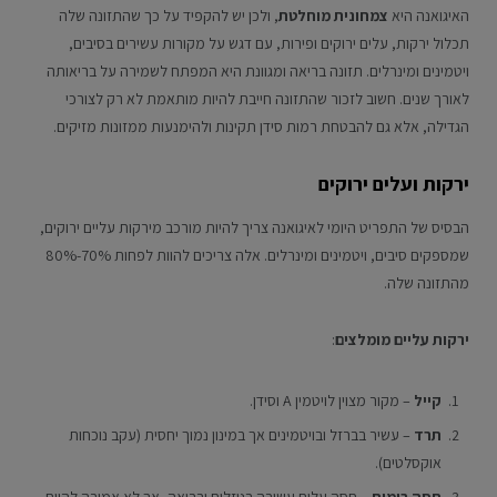
האיגואנה היא
צמחונית מוחלטת
, ולכן יש להקפיד על כך שהתזונה שלה
תכלול ירקות, עלים ירוקים ופירות, עם דגש על מקורות עשירים בסיבים,
ויטמינים ומינרלים. תזונה בריאה ומגוונת היא המפתח לשמירה על בריאותה
לאורך שנים. חשוב לזכור שהתזונה חייבת להיות מותאמת לא רק לצורכי
הגדילה, אלא גם להבטחת רמות סידן תקינות ולהימנעות ממזונות מזיקים.
ירקות ועלים ירוקים
הבסיס של התפריט היומי לאיגואנה צריך להיות מורכב מירקות עליים ירוקים,
שמספקים סיבים, ויטמינים ומינרלים. אלה צריכים להוות לפחות 70%-80%
מהתזונה שלה.
ירקות עליים מומלצים
:
קייל
– מקור מצוין לויטמין A וסידן.
תרד
– עשיר בברזל ובויטמינים אך במינון נמוך יחסית (עקב נוכחות
אוקסלטים).
חסה רומית
– חסה עלים עשירה בנוזלים ובריאה, אך לא אמורה להיות