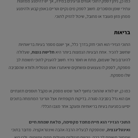
כמו כן, ניתן לספק לתוכי אגוזים וגרעינים במידה, אך יש להימנע ממזונות
עתירי שומן ומסוכרים. חשוב לספק מים נקיים וטריים באופן קבוע ולהימנע
ממתן מזון מעובד או מתובל, שיכול להזיק לתוכי.
בריאות
התוכי הנזירי הוא תוכי חזק בדרך כלל, אך ישנם מספר בעיות בריאותיות
שחשוב להכיר. אחת הבעיות הנפוצות ביותר היא
תלישת נוצות
, שעלולה
להיגרם בשל שעמום, מתח או חוסר גירוי. חשוב להעניק לתוכי תשומת לב
מספקת, לספק לו צעצועים ומשחקים שיאתגרו אותו מנטלית ולוודא שהסביבה
שלו מספקת.
כמו כן, יש לוודא שהתוכי נחשף לאור שמש מספק או מקבל תוספים תזונתיים
אם הוא גדל בסביבה סגורה. בדיקות תקופתיות אצל וטרינר המתמחה בתוכים
יסייעו במניעת בעיות בריאותיות ומעקב אחר מצבו הכללי.
התוכי הנזירי הוא חיית מחמד מקסימה, מלאת שמחת חיים
ואינטליגנציה
, שמספקת לבעליה הרבה אהבה ואינטראקציה. מדובר בתוכי
שמחייב תשומת לב רבה, גירויים מנטליים ופעילות פיזית יומיומית, ולכן הוא