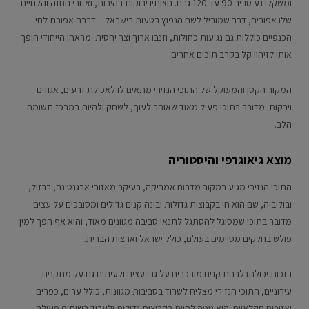
ומשקלו נע סביב 90 עד 120 גרם. נוצותיו ירוקות בהירות, ואזורי החזה והלחיים
שלו אפורים, דבר שמוביל לשם הנפוץ בטעות בישראל – דררה אפורת לחי.
הכנפיים כוללות גם נגיעות כחולות, וזנבו ארוך וצר יחסית. מראהו הייחודי הופך
אותו לזיהוי קל בקרב תוכים אחרים.
המקור הקטן והמעוקל של התוכי הנזירי מתאים לו לאכילת זרעים, אגוזים
וירקות. מדובר בתוכי פעיל מאוד שאוהב לעוף, לשחק ולהיות במרכז תשומת
הלב.
מוצא גיאוגרפי והיסטוריה
התוכי הנזירי מגיע במקור מדרום אמריקה, בעיקר מאזורי ארגנטינה, ברזיל,
ובוליביה, שם הוא חי בקבוצות גדולות ובונה קנים גדולים ומסובכים על עצים.
מדובר בתוכי שמסוגל להסתגל לתנאי סביבה מגוונים מאוד, והוא אף הפך למין
פולש בחלקים מסוימים בעולם, כולל ישראל וארצות הברית.
בזכות יכולתו לבנות קנים מורכבים על גבי עצים ולעיתים גם על מתקנים
עירוניים, התוכי הנזירי מצליח לשרוד בסביבות מגוונות, כולל ערים, כפרים
ואזורים חקלאיים. הוא נוטה לחיות בקבוצות גדולות ולעבוד בשיתוף פעולה