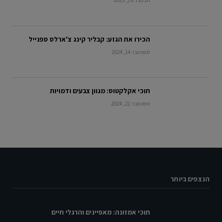
נובמבר 16, 2025
הכירו את הגזע: קבליר קינג צ'ארלס ספנייל
ספטמבר 14, 2024
תוכי אקלקטוס: מגוון צבעים ודמויות
ספטמבר 21, 2024
הנצפים ביותר
תוכי אמזונה: מאפיינים והרגלי חיים