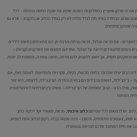
ובין אם זה שרקן שמצייץ בהתלהבות כשהוא שומע את שקית החסה נפתחת – לכל
ים שונים. הבחירה באיזו חיה לגדל תלויה לא רק בגודל הכלוב או בתקציב – אלא גם
ציה שאתם מחפשים.
האוגרים – עם מראה עגלגל, פרווה נעימה והרבה חן. הם מתאימים במיוחד לילדים
עיש כשהם מתעוררים לריצה על הגלגל. אחריהם תמצאו את השרקנים (קביות) –
נחשבים שקטים יחסית, אך חשוב להעניק להם מרחב, תזונה עשירה, ותשומת לב יומית.
ים רבים יעידו שמדובר בחיות חכמות, נקיות, סקרניות ומפתיעות. לעומת זאת, אם
ינצ’ילות, דגואים וגרבילים הם בחירה נהדרת. הצ'ינצ'ילה, לדוגמה, היא יצור
, ואילו הדגו – קרוב משפחה של הצ'ינצ'ילה – משלב בין חברתיות לאינטליגנציה
חיית המחמד.
בכלוב. יש להתאים לכל מכרסם
כלוב איכותי
, מרווח, מאוורר וקל לניקוי. כלוב
 סופג, צעצועים מתאימים, וכמובן – פינה שקטה בבית. ניקיון הכלוב אחת לשבוע,
פכו את חיית המחמד שלכם לבריאה ומאושרת.