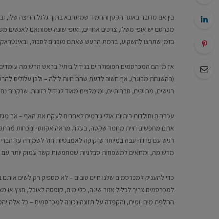
בין אם מדובר באוגר הקטן והחמוד שמתחבא בתוך גלגל הריצה שלו, 
מכרסם יש אופי משלו, צרכים אחרים, ואופי שונה שמותאם לאנשים מסוג
בזמן שתרצו להשקיע, ברמת הרעש שאתם מוכנים לסבול, ובאינטראק
אז מי הם המכרסמים הפופולריים בגידול ביתי? בראש הרשימה עומדים 
(בהשגחת מבוגר), אך חשוב לדעת שהם חיות לילה – ולכן עלולים להר
רגישים, מתוקים, חברותיים, ומומלצים מאוד לגידול בזוגות. שרקנים 
עכברים וחולדות ביתיות אולי גורמים לאחרים לעקם את האף – אך מגדל
אתם מחפשים חיית מחמד שקטה, בעלת מראה אקזוטי ונוכחות מרתקת – צ’
רגיש עם פרווה עבה במיוחד שזקוקה לאמבטיות חול לשמירה על הבריאות
מרשימה, ומתאים למשפחות סבלניות שמחפשות קשר עמוק יותר עם 
כדי להעניק למכרסמים שלנו חיים טובים – לא מספיק רק לשים אותם 
למכרסמים צריך לכלול אזור שינה, כלי מים, קופסה לאוכל, חצץ או מצע
החלפת מים יומית, והקפדה על תזונה נכונה למכרסמים – כל אלה יה