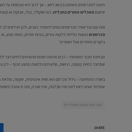
תזונה למכרסמים משתנה בין סוג לסוג – אך לרוב היא מבוססת על תערובו
שישנם
מאכלים אסורים בתכלית
, כמו שוקולד, בצל, אבוקדו או קטנ
ומה עם הבריאות? מכרסמים נוטים להסתיר כאבים, ולכן יש לשים לב לשי
מכרסמים
נפוצות כוללות דלקות עיניים, בעיות שיניים, כוויות מצע, או 
ביקורים מיותרים אצל הווטרינר.
מבחינת חיבור משפחתי – רבים מהמכרסמים מתאימים לחיים לצד ילדי
שמדובר בחיות קטנות, רגישות, שלעיתים נלחצות ממגע תכוף – לכן עד
בשורה התחתונה – גידול מכרסם הוא חוויה אינטימית, שקטה, ומלאת ת
שמלמד אותנו לאט לאט מהי סבלנות, מהי שגרה, ומה זו אהבה פשוטה 
סוגי מכרסמים פופולריים
SHARE.