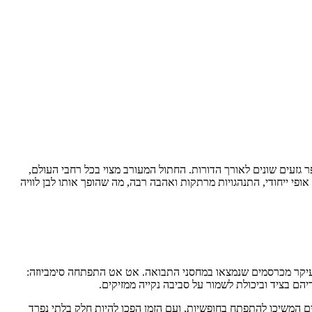
 גזעים שונים לאורך הדורות. החתול המעורב מצוי בכל רחבי העולם,
פי ייחודי, התנהגויות מרתקות ואהבה רבה, מה שהופך אותו לבן לוויה
ת חיפוש אחר מזון – בעיקר מכרסמים שנמצאו במחסני התבואה. אט אט התפתחה סימביוזה:
יהם בציד וביכולת לשמור על סביבה נקייה ממזיקים.
ם המשיכו להתפתח בחופשיות, ועם הזמן הפכו להיות חלק בלתי נפרד