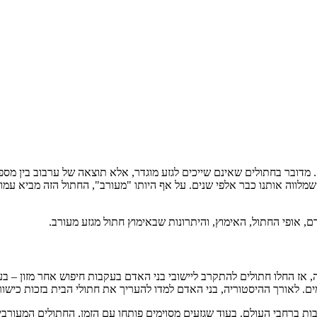
מדובר בחתולים שאינם שייכים לגזע מוגדר, אלא תוצאה של ערבוב בין מספר
לווה אותנו כבר אלפי שנים. על אף היותו "מעורב", החתול הזה מביא עמו או
, אופי החתול, האימוץ, והיתרונות שבאימוץ חתול מגזע מעורב.
 החל כבר לפני כ-9,000 שנה במצרים העתיקה, אז החלו חתולים להתקרב ליישובי בני האדם בעקבו
ים. לאורך ההיסטוריה, בני האדם למדו להעריך את חתולי הבית בזכות כישור
ות ברחבי העולם. בעוד שגזעים מסוימים פותחו עם הזמן, החתולים המעורבי