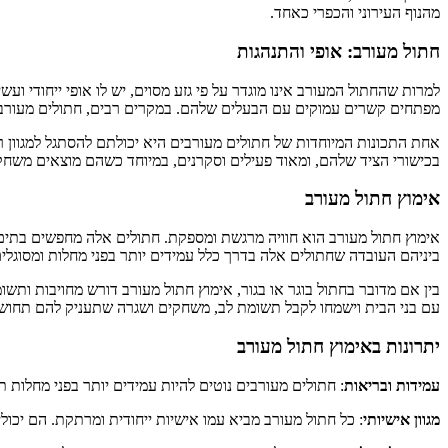
מהנוף העירוני והכפרי כאחד.
חתול מעורב: אופי והתנהגות
למרות שהחתול המעורב אינו מוגדר על פי גזע מסוים, יש לו אופי ייחודי וע
מפתחים קשרים עמוקים עם הבעלים שלהם. במקרים רבים, חתולים מעורבים
אחת התכונות המיוחדות של חתולים מעורבים היא יכולתם להסתגל למגוון ר
בכישורי הציד שלהם, ומאוד פעילים וסקרנים, במיוחד כשהם מוצאים משחקי
אימוץ חתול מעורב
אימוץ חתול מעורב הוא חוויה מרגשת ומספקת. חתולים אלה מחפשים בתים 
ביניהם העובדה שחתולים אלה בדרך כלל עמידים יותר בפני מחלות ומסוגלים
בין אם מדובר בחתול בוגר או בגור, אימוץ חתול מעורב דורש מחויבות ותש
עם בני הבית וישמחו לקבל תשומת לב, משחקים ושגרה שתעניק להם תחושת
יתרונות באימוץ חתול מעורב
עמידות ובריאות
: חתולים מעורבים נוטים להיות עמידים יותר בפני מחלות 
מגוון אישיותי
: כל חתול מעורב מביא עמו אישיות ייחודית ומרתקת. הם יכו