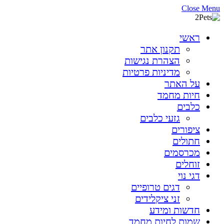
Close Menu
ראשי
תקנון אתר
הצהרת נגישות
מדיניות פרטיות
על האתר
חיות מחמד
כלבים
גזעי כלבים
ציפורים
חתולים
מכרסמים
זוחלים
דגי נוי
דגים טרופיים
זני ציקלידים
חדשות ומידע
שמות לחיות מחמד