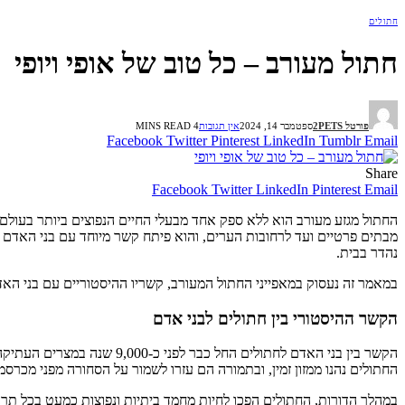
חתולים
חתול מעורב – כל טוב של אופי ויופי
פורטל 2PETS
ספטמבר 14, 2024
אין תגובות
4 MINS READ
Facebook
Twitter
Pinterest
LinkedIn
Tumblr
Email
Share
Facebook
Twitter
LinkedIn
Pinterest
Email
החתול מגזע מעורב הוא ללא ספק אחד מבעלי החיים הנפוצים ביותר בעולם. 
מבתים פרטיים ועד לרחובות הערים, והוא פיתח קשר מיוחד עם בני האדם שמ
נהדר בבית.
במאמר זה נעסוק במאפייני החתול המעורב, קשריו ההיסטוריים עם בני האדם
הקשר ההיסטורי בין חתולים לבני אדם
הקשר בין בני האדם לחתולים
החתולים נהנו ממזון זמין, ובתמורה הם עזרו לשמור על הסחורה מפני מכרסמ
במהלך הדורות, החתולים הפכו לחיות מחמד ביתיות ונפוצות כמעט בכל תרב