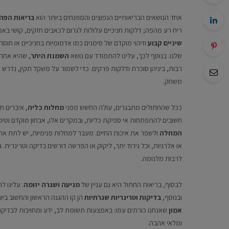
אחד הנושאים הבריאותיים הנפוצים והמוזנחים ביותר הוא
בריאות הפה 
ריח רע מהפה; דלקות חניכיים עלולות לגרום לכאבים חזקים, קושי באכי
שיניים קבוע
וזיהוי מוקדם של סימנים כמו אדמומיות בחניכיים או חוסר
שלנו. בנוסף לכך, עלינו להתמודד עם נושא
השמנת היתר
, שהיא אחת 
רבות, ביניהן סוכרת ודלקות פרקים. כדי לשמור על משקל תקין, נדרש
א
משחק.
ככל שהחתולים מתבגרים, עולה החשש מפני
מחלות כליה
, איברים ח
חשובים להתפתחות אי ספיקת כליות, ובמקרים אלו, אבחון מוקדם וטיפו
המחלה
ולשפר את איכות החיים. מעבר למחלות פנימיות, יש לתת את 
או אלרגיות, וכל גירוד יתר, ליקוק או הפרשה דורשים בדיקה וטרינרית. 
לרבות מלנומה.
לבסוף, בריאות החתול היא גם עניין של
מניעה ושגרה יזומה
. עלינו ל
ובנוסף,
בדיקות וטרינריות שגרתיות
הן קו ההגנה הראשון והחשוב ביו
אמון
שאנחנו כורתים עמו: באמצעות תשומת לב, ידע ומחויבות לבדיקות 
ומלאי אהבה.