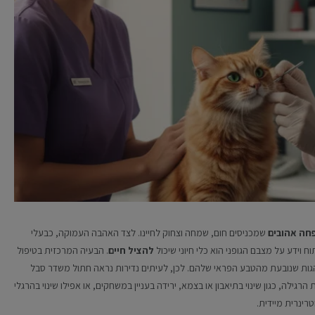
חה אהובים
שמכניסים חום, שמחה וצחוק לחיינו. לצד האהבה העמוקה, כבעלי
 וידע על מצבם הגופני הוא כלי חיוני שיכול
להציל חיים
. הבעיה המרכזית בטיפול
גות שנובעת מהטבע הפראי שלהם. לכן, לעיתים נדירות נראה חתול משדר סבל
הרגילה, כגון שינוי בתיאבון או בצמא, ירידה בעניין במשחקים, או אפילו שינוי בהרגלי
רינרית מיידית.