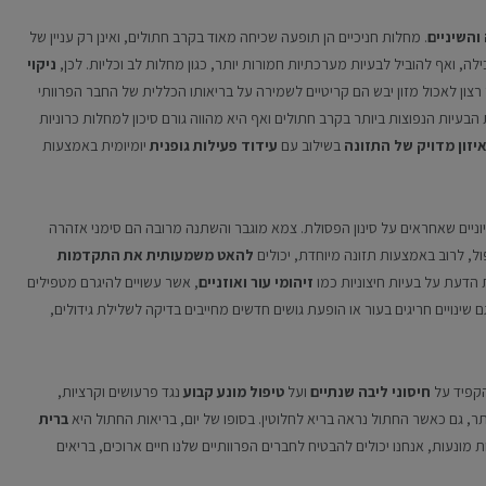
והשיניים
. מחלות חניכיים הן תופעה שכיחה מאוד בקרב חתולים, ואינן רק עניין של
לה, ואף להוביל לבעיות מערכתיות חמורות יותר, כגון מחלות לב וכליות. לכן,
ניקוי
 רצון לאכול מזון יבש הם קריטיים לשמירה על בריאותו הכללית של החבר הפרוותי
הבעיות הנפוצות ביותר בקרב חתולים ואף היא מהווה גורם סיכון למחלות כרוניות
יזון מדויק של התזונה
בשילוב עם
עידוד פעילות גופנית
יומיומית באמצעות
יוניים שאחראים על סינון הפסולת. צמא מוגבר והשתנה מרובה הם סימני אזהרה
ל, לרוב באמצעות תזונה מיוחדת, יכולים
להאט משמעותית את התקדמות
הדעת על בעיות חיצוניות כמו
זיהומי עור ואוזניים
, אשר עשויים להיגרם מטפילים
גם שינויים חריגים בעור או הופעת גושים חדשים מחייבים בדיקה לשלילת גידולים,
הקפיד על
חיסוני ליבה שנתיים
ועל
טיפול מונע קבוע
נגד פרעושים וקרציות,
תר, גם כאשר החתול נראה בריא לחלוטין. בסופו של יום, בריאות החתול היא
ברית
מונעות, אנחנו יכולים להבטיח לחברים הפרוותיים שלנו חיים ארוכים, בריאים