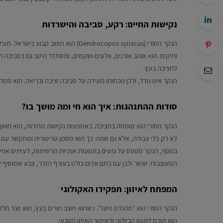
נקישות החיים: רקע, סביבה והישרדות
הנקר הסורי (Dendrocopos syriacus) הוא
לחציבה בעץ.
הנקר אינו נודד, ולכן נוכחותו מעידה על סביבה יציבה ובריאה. הוא מסתג
סודות ההתנהגות: איך הוא חי ומה מושך בו?
הנקר הסורי הוא מומחה בחציבה. באמצעות נקישות מהירות, הוא חושף 
לא רק כלי עבודה, אלא גם שפה: כך הוא מסמן טריטוריה ומתקשר עם בנ
בנוסף, הנקר מטפס על גזעים בתנועות אנכיות מרשימות, לעיתים אפילו הפ
המעוצבות: שחור ולבן עם כתם אדום בולט בעורף הזכר, צבע שמוסיף לו
המפתח לאיזון: תפקידו האקולוגי
הנקר הסורי הוא "מהנדס היער". כשהוא חוצב חורים בעץ, הוא יוצר חל
הוא תורם למגוון הביולוגי ולשימור האיזון הטבעי.