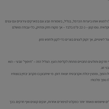
 תושב קבוע בישראל. תוכלו לפגוש אותו ביערות הכרמל, בגליל, בשמורות טבע וגם בפארקים עירוניים עם עצים
ותיקים. הוא אוהב אורנים, אלונים ושקמים, ומסתדר היטב גם בסביבה חקלאית. גופו קטן – כ-22 ס"מ בלבד – אך מקורו חזק ומדויק, כלי עבודה מושלם
ל לשינויים, אך זקוק לעצים בוגרים כדי לקנן ולחפש מזון.
חרקים ותולעים החבויים מתחת לקליפת העץ. הצליל הזה – "תיפוף" טבעי – הוא
י זוג.
וך, ומפגין יכולת אקרובטית יוצאת דופן. מי שיתבונן בו מקרוב יבחין בנוצותיו
 נופך מלכותי.
לים שישמשו מאוחר יותר כמקלט לציפורים אחרות, יונקים קטנים ואף חרקים. בכך