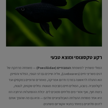
רקע טקסונומי ומוצא טבעי
המולי משתייך למשפחת
הגמבוזיים (Poeciliidae)
— משפחה מרתקת של
דגים משריצי חיים (Livebearers), אליה שייכים גם דגי הגופי, הפלטי והסייפן.
הוא התגלה לראשונה במרכז ודרום אמריקה, מאזורים טרופיים במקסיקו ועד
לקולומביה. בטבע, המולים חיים בסביבות מגוונות: נחלים שקטים, לגונות,
ביצות חוף, ואף אזורי מים מליחים סמוכים לים. יכולת ההסתגלות הרחבה הזו
היא אחד מסודות ההצלחה האבולוציוניים שלהם — והיא גם מה שהופך אותם
לדגים סלחניים במיוחד בתנאי אקווריום משתנים.