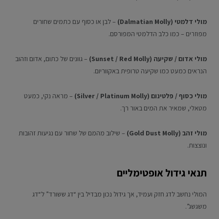
מולי דלמטי (Dalmatian Molly)
– לבן או כסוף עם כתמים שחורים
מפוזרים – כמו כלב הדלמטי המפורסם.
מולי אדום / שקיעה (Sunset / Red Molly)
– גוונים של כתום, אדום וזהוב
הנראים כמעט כמו שקיעה טרופית באקווריום.
מולי כסוף / פלטינום (Silver / Platinum Molly)
– מראה נקי, כמעט
מטאלי, שמאיר את המים באור רך.
מולי זהב (Gold Dust Molly)
– שילוב מהמם של שחור עם נגיעות זהובות
ונוצצות.
תנאי גידול אופטימליים
המולי נחשב לדג חזק ועמיד, אך גידול נכון מבדיל בין “דג ששורד” ל“דג
משגשג”.