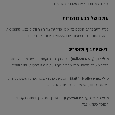
שיצרה עשרות וריאציות מסחריות מרהיבות.
עולם של צבעים וצורות
מגדלי דגים ברחבי העולם יצרו מגוון אדיר של צורות גוף ודפוסי צבע, שהפכו את
המולי לאחד הדגים הפופולריים והססגוניים ביותר באקווריומים:
וריאציות גוף וסנפירים
מולי בלון (Balloon Molly)
– בעל גוף תפוח וקמור כתוצאה ממבנה עמוד
שדרה מעוקל. מראה ייחודי ומקסים, אך לעיתים רגיש לבעיות שחייה ועיכול.
מולי מפרש (Sailfin Molly)
– דגים עם סנפירי גב גדולים ומרשימים במיוחד.
כשהזכר מחזר, הסנפיר נפרש בצורה מדהימה.
מולי ליריטייל (Lyretail Molly)
– מאופיין בזנב ארוך ומחודד בקצותיו,
המזכיר כינור או נבל.