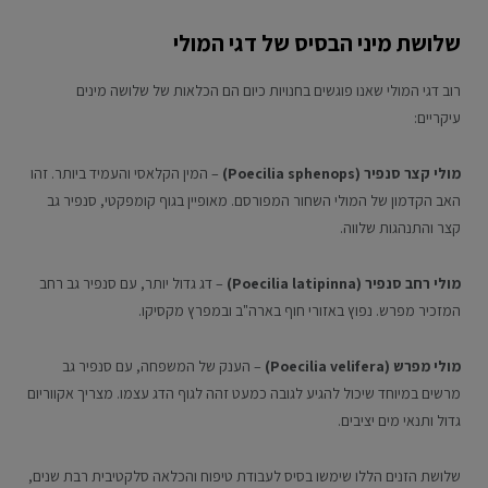
שלושת מיני הבסיס של דגי המולי
רוב דגי המולי שאנו פוגשים בחנויות כיום הם הכלאות של שלושה מינים
עיקריים:
מולי קצר סנפיר (Poecilia sphenops)
– המין הקלאסי והעמיד ביותר. זהו
האב הקדמון של המולי השחור המפורסם. מאופיין בגוף קומפקטי, סנפיר גב
קצר והתנהגות שלווה.
מולי רחב סנפיר (Poecilia latipinna)
– דג גדול יותר, עם סנפיר גב רחב
המזכיר מפרש. נפוץ באזורי חוף בארה"ב ובמפרץ מקסיקו.
מולי מפרש (Poecilia velifera)
– הענק של המשפחה, עם סנפיר גב
מרשים במיוחד שיכול להגיע לגובה כמעט זהה לגוף הדג עצמו. מצריך אקווריום
גדול ותנאי מים יציבים.
שלושת הזנים הללו שימשו בסיס לעבודת טיפוח והכלאה סלקטיבית רבת שנים,