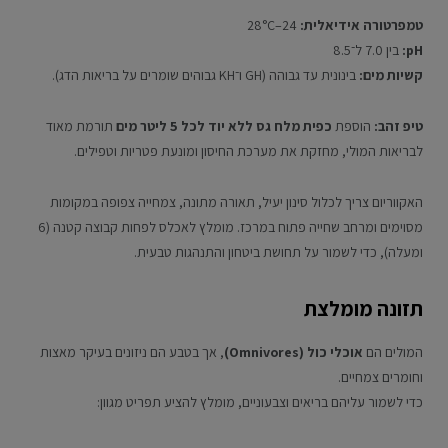
טמפרטורה אידיאלית:
24–28°C
pH:
בין 7.0 ל־8.5
קשיות מים:
בינונית עד גבוהה (GH ו־KH גבוהים שומרים על בריאות הדג).
טיפ זהב:
הוספת
כפית מלח גס ללא יוד לכל 5 ליטר מים
תורמת מאוד
לבריאות המולי, מחזקת את מערכת החיסון ומונעת פטריות וטפילים.
האקווריום צריך לכלול סינון יעיל, תאורה מתונה, צמחייה צפופה במקומות
מסוימים ומרחב שחייה פתוח במרכז. מומלץ לאכלס לפחות קבוצה קטנה (6
ומעלה), כדי לשמור על תחושת ביטחון והתנהגות טבעית.
תזונה מומלצת
המולים הם
אוכלי כול (Omnivores)
, אך בטבע הם ניזונים בעיקר מאצות
וחומרים צמחיים.
כדי לשמור עליהם בריאים וצבעוניים, מומלץ להציע תפריט מגוון: