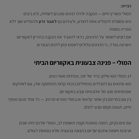
רבייה:
המולי משריץ חיים — הנקבה יולדת דגיגים מוכנים לשחייה, ולא ביצים.
היא מסוגלת להמליט אחת לחודש, ולעיתים גם
לאגור זרע
ולהמליט שוב ללא
הפריה נוספת.
אם רוצים לשמור על הדגיגים, כדאי להעביר את הנקבה בהיריון לאקווריום
השרצה נפרד, כי הדגיגים עלולים לשמש מזון לדגים הבוגרים.
המולי – פנינה צבעונית באקווריום הביתי
דג המולי הוא שילוב נדיר של יופי, עמידות ואופי נעים.
הוא מתאים גם למגדלים מתחילים בזכות קלות התחזוקה שלו, וגם לוותיקים
שמחפשים מגע של אלגנטיות וצבע באקווריום.
בין אם בחרתם בזן שחור קלאסי או במולי מפרש מרהיב — כל אחד מהם מוסיף
חיים, תנועה וקסם טבעי למים.
עם מים נקיים, תזונה מאוזנת וקצת תשומת לב, המולי שלכם יחיה שנים
ארוכות וישמח אתכם יום־יום בתצוגה צבעונית שלא נמאסת לעולם.