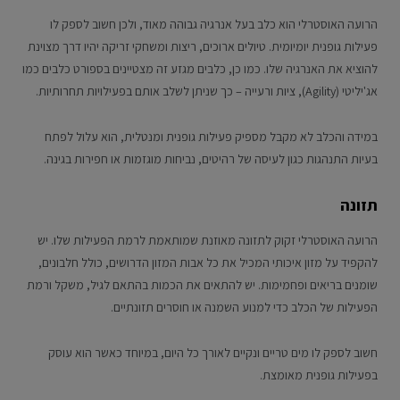
הרועה האוסטרלי הוא כלב בעל אנרגיה גבוהה מאוד, ולכן חשוב לספק לו
פעילות גופנית יומיומית. טיולים ארוכים, ריצות ומשחקי זריקה יהיו דרך מצוינת
להוציא את האנרגיה שלו. כמו כן, כלבים מגזע זה מצטיינים בספורט כלבים כמו
אג'יליטי (Agility), ציות ורעייה – כך שניתן לשלב אותם בפעילויות תחרותיות.
במידה והכלב לא מקבל מספיק פעילות גופנית ומנטלית, הוא עלול לפתח
בעיות התנהגות כגון לעיסה של רהיטים, נביחות מוגזמות או חפירות בגינה.
תזונה
הרועה האוסטרלי זקוק לתזונה מאוזנת שמותאמת לרמת הפעילות שלו. יש
להקפיד על מזון איכותי המכיל את כל אבות המזון הדרושים, כולל חלבונים,
שומנים בריאים ופחמימות. יש להתאים את הכמות בהתאם לגיל, משקל ורמת
הפעילות של הכלב כדי למנוע השמנה או חוסרים תזונתיים.
חשוב לספק לו מים טריים ונקיים לאורך כל היום, במיוחד כאשר הוא עוסק
בפעילות גופנית מאומצת.