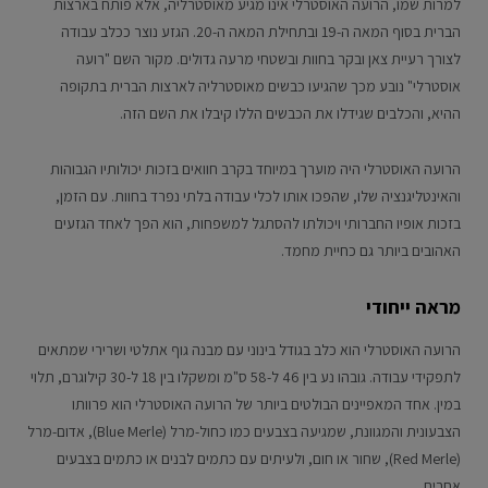
למרות שמו, הרועה האוסטרלי אינו מגיע מאוסטרליה, אלא פותח בארצות
הברית בסוף המאה ה-19 ובתחילת המאה ה-20. הגזע נוצר ככלב עבודה
לצורך רעיית צאן ובקר בחוות ובשטחי מרעה גדולים. מקור השם "רועה
אוסטרלי" נובע מכך שהגיעו כבשים מאוסטרליה לארצות הברית בתקופה
ההיא, והכלבים שגידלו את הכבשים הללו קיבלו את השם הזה.
הרועה האוסטרלי היה מוערך במיוחד בקרב חוואים בזכות יכולותיו הגבוהות
והאינטליגנציה שלו, שהפכו אותו לכלי עבודה בלתי נפרד בחוות. עם הזמן,
בזכות אופיו החברותי ויכולתו להסתגל למשפחות, הוא הפך לאחד הגזעים
האהובים ביותר גם כחיית מחמד.
מראה ייחודי
הרועה האוסטרלי הוא כלב בגודל בינוני עם מבנה גוף אתלטי ושרירי שמתאים
לתפקידי עבודה. גובהו נע בין 46 ל-58 ס"מ ומשקלו בין 18 ל-30 קילוגרם, תלוי
במין. אחד המאפיינים הבולטים ביותר של הרועה האוסטרלי הוא פרוותו
הצבעונית והמגוונת, שמגיעה בצבעים כמו כחול-מרל (Blue Merle), אדום-מרל
(Red Merle), שחור או חום, ולעיתים עם כתמים לבנים או כתמים בצבעים
אחרים.