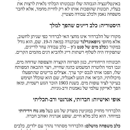
באינטליגנציה הגבוהה שלו ובנכונותו הבלתי נלאית לרצות את
בעליו, תכונות שהופכות אותו לא רק לחיית מחמד, אלא לחבר
משפחה נאמן ולכלב עבודה מצטיין.
היסטוריה: כלב דייגים שהפך למלך
מקורו של הלברדור אינו מחצי האי לברדור כפי שניתן לחשוב,
אלא מחופי
ניופאונדלנד
שבקנדה במאה ה-19. שם, הוא גודל
במקור כ
כלב מים של סנט ג'ון
– כלב עבודה עוזר לדייגים,
שתפקידו היה לשלוף רשתות דייג ולהביא דגים מהמים הקרים.
תכונותיו הייחודיות, כגון הפרווה הקצרה והצפופה שדוחה מים,
זנבו דמוי הלוטרה המשמש כהגה שחייה, ויצר ההבאה המפותח
שלו, הפכו אותו לנכס יקר ערך. אצילים בריטים שהתפעלו
מיכולותיו, הביאו את הגזע לאנגליה, שם הוא שוכלל ושימש
בעיקר לציד עופות מים. בשנת 1903 הוכר הגזע רשמית, ומאז
הפך לאייקון עולמי של נאמנות ורב-גוניות.
אופי ואישיות: חברותי, אנרגטי ורב-תכליתי
הלברדור מחזיק במוניטין מוצדק של גזע בעל
מזג נוח וידידותי
במיוחד. הוא כלב מלא חיים, שופע אנרגיה ואוהב חברה.
כלב משפחה מושלם:
הלברדור מסתדר נהדר עם ילדים, כלבים