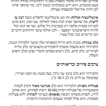
אחרים ואף חיות מחמד נוספות (אם כי התלהבותו עלולה להיות
מעט מוגזמת). הוא ידוע בסבלנותו ובטוב ליבו, מה שהופך אותו
לבן לוויה אידיאלי למשפחה פעילה.
אינטליגנציה ואילוף:
זהו גזע אינטליגנטי להפליא ובעל
רצון עז
לרצות
, מה שהופך אותו לנוח מאוד לאילוף. עם זאת, הוא מגיע
לבגרות נפשית מלאה רק בסביבות גיל שלוש, ועד אז הוא יכול
להיות היפראקטיבי וקופצני – ולכן אילוף עקבי וחיזוקים חיוביים
הם קריטיים כבר מגיל צעיר.
כלב עבודה:
בזכות חוש הריח המפותח שלו וכושר הלמידה הגבוה,
הלברדור הוא מועמד מועדף לתפקידים מקצועיים: כלב נחייה
לעיוורים, כלב סיוע, כלב גישוש (סמים וחומרי נפץ) וכלב חיפוש
והצלה.
צרכים פיזיים ובריאותיים
הלברדור הוא כלב בינוני עד גדול, בעל מבנה גוף חסון ושרירי,
שמשקלו נע לרוב בין 25 ל-36 ק"ג.
פעילות גופנית:
הלברדור הוא כלב
אנרגטי מאוד
וזקוק לכמות
משמעותית של פעילות יומית (30-60 דקות לפחות). הוא אוהב
לרוץ, לשחק משחקי הבאה (
Fetch
) ובעיקר
לשחות
. ללא פעילות
מספקת, הוא עלול לפתח שעמום והתנהגות הרסנית.