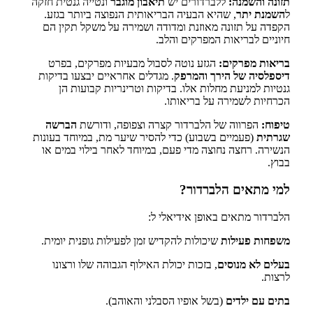
תזונה והשמנה:
ללברדורים יש
תיאבון מוגבר
ונטייה גנטית חזקה
ל
השמנת יתר
, שהיא הבעיה הבריאותית הנפוצה ביותר בגזע.
הקפדה על תזונה מאוזנת ומדודה ושמירה על משקל תקין הם
חיוניים לבריאות המפרקים והלב.
בריאות מפרקים:
הגזע נוטה לסבול מבעיות מפרקים, בפרט
דיספלסיה של הירך והמרפק
. מגדלים אחראיים יבצעו בדיקות
גנטיות למניעת מחלות אלו. בדיקות וטרינריות קבועות הן
הכרחיות לשמירה על בריאותו.
טיפוח:
הפרווה של הלברדור קצרה וצפופה, ודורשת
הברשה
שגרתית
(פעמיים בשבוע) כדי להסיר שיער מת, במיוחד בעונות
הנשירה. רחצה נחוצה מדי פעם, במיוחד לאחר בילוי במים או
בבוץ.
למי מתאים הלברדור?
הלברדור מתאים באופן אידיאלי ל:
משפחות פעילות
שיכולות להקדיש זמן לפעילות גופנית יומית.
בעלים לא מנוסים
, בזכות יכולת האילוף הגבוהה שלו ורצונו
לרצות.
בתים עם ילדים
(בשל אופיו הסבלני והאוהב).