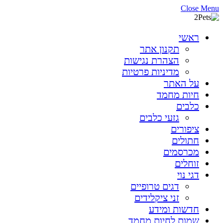
Close Menu
ראשי
תקנון אתר
הצהרת נגישות
מדיניות פרטיות
על האתר
חיות מחמד
כלבים
גזעי כלבים
ציפורים
חתולים
מכרסמים
זוחלים
דגי נוי
דגים טרופיים
זני ציקלידים
חדשות ומידע
שמות לחיות מחמד