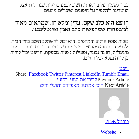
בכדי לשמור על בריאותו, חשוב לבצע בדיקות שגרתיות אצל
הווטרינר ולהקפיד על חיסונים וטיפולים מונעים.
הויפט הוא כלב שקט, עדין ומלא חן, שמתאים מאוד
למשפחות שמחפשות כלב נאמן ואינטליגנטי.
בזכות אופיו הרגוע והמקסים, הוא יכול להשתלב היטב בחיי הבית,
ולספק גם הנאה ממרוצים מהירים בשטחים פתוחים. עם תחזוקה
מינימלית, תזונה נכונה, ופעילות גופנית מספקת, הוויפט יכול להיות
בן לוויה נפלא לכל החיים.
וויפט
Share.
Facebook
Twitter
Pinterest
LinkedIn
Tumblr
Email
Previous Article
הכירו את הגזע: בסנג'י
Next Article
תוכי אמזונה: מאפיינים והרגלי חיים
פורטל 2Pets
Website