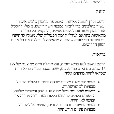
כדי לשמור על חום גופו.
תזונה
הויפט זקוק לתזונה מאוזנת, המבוססת על מזון כלבים איכותי
ועשיר בחלבונים כדי לתמוך במבנה השרירי שלו. מומלץ להאכיל
אותו במזון שמותאם לכלבים פעילים, ולהקפיד על כמויות
מתאימות בהתאם לגודלו ולרמת הפעילות שלו. מומלץ להתייעץ
עם וטרינר כדי לוודא שהתזונה מתאימה לו וכוללת את כל אבות
המזון הדרושים.
בריאות
הויפט נחשב לגזע בריא יחסית, עם תוחלת חיים ממוצעת של 12-
15 שנים. עם זאת, כמו כל גזע, ישנם מספר בעיות בריאותיות
שכדאי להיות מודעים אליהן:
בעיות לב
: ישנם מקרים שבהם וויפטים עלולים לסבול
מבעיות לב תורשתיות.
רגישות לפציעות
: בשל מבנה הגוף הדק והשרירי שלהם,
הוויפטים עלולים להיפצע בקלות בעת ריצה מהירה או
קפיצה לא זהירה.
בעיות עיניים
: כמו גזעים אחרים, הוויפט עלול לסבול
מבעיות עיניים תורשתיות.