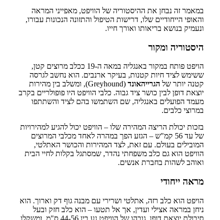
במאמר זה נבחן את ההיסטוריה של הוויפט, מאפייני המראה
והאופי הייחודיים שלו, דרישות הטיפול והתזונה הנכונות עבורו,
ונעמיק בנושא בריאותו ואורך חייו.
היסטוריה ומקור
הויפט פותח במקור באנגליה במאה ה-19 ככלב מרוצים קטן,
ששימש לציד חיות קטנות, בעיקר ארנבים. הוא נחשב לגרסה
קטנה יותר של
הגרייהאונד
(Greyhound), ומשלב בין מהירות
יוצאת דופן לבין כושר ציד גבוה. כלבי הוויפט היו פופולריים בקרב
מעמד הפועלים באנגליה, שם השתמשו בהם לציד והשתתפו
במרוצי כלבים.
בזכות יכולת הריצה המהירה שלו – הוויפט יכול להגיע למהירויות
של עד 56 קמ"ש – הגזע הפך במהרה לאחד מכלבי המרוצים
המובילים בעולם. עם זאת, לצד המהירות והכושר האתלטי,
הוויפט הוא גם כלב משפחתי נהדר, שמסתגל בקלות לחיי הבית
ואוהב לשהות בחברת אנשים.
מראה ייחודי
הויפט הוא כלב רזה, אתלטי ושרירי עם מבנה גוף דק וארוך. הוא
ניחן במראה אצילי ועדין, אך אל תטעו – הוא כלב חזק ובעל
סיבולת יוצאת דופן. גובהו של הוויפט נע בין 44-56 ס"מ, ומשקלו