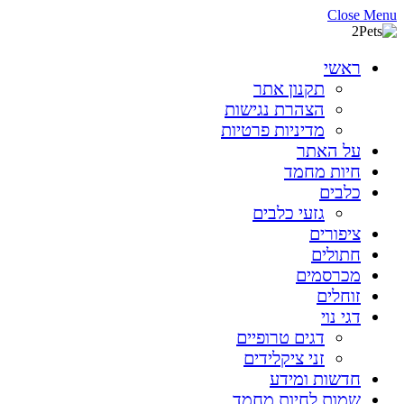
Close Menu
ראשי
תקנון אתר
הצהרת נגישות
מדיניות פרטיות
על האתר
חיות מחמד
כלבים
גזעי כלבים
ציפורים
חתולים
מכרסמים
זוחלים
דגי נוי
דגים טרופיים
זני ציקלידים
חדשות ומידע
שמות לחיות מחמד