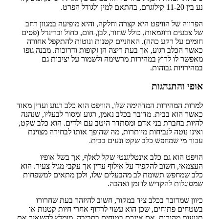
נע בין 11-20 קילוגרם, בהתאם למין ולגודל הפרט.
הפרווה של הוויפט היא קצרה וחלקה, והיא מופיעה במגוון רחב
של צבעים ודוגמאות, כולל שחור, לבן, חום, כחול וברינדל (פסים
חומים על רקע כהה). האוזניים קטנות ונוטות להתקפל אחורה
כאשר הכלב רגוע, אך בעת ריצה הן זקופות ודרוכות. מבנה גופו
מאפשר לו לרוץ במהירות מרשימה ולשמור על יציבות גם
במהירויות גבוהות.
אופי והתנהגות
למרות המהירות המדהימה שלו, הוויפט הוא כלב רגוע ועדין מאוד
כאשר הוא בבית. מדובר בכלב נאמן, רגוע ומסור לבעליו, שנהנה
להיות בחברת בני אדם ומסתדר היטב עם ילדים. הוא כלב שקט,
ואינו נוטה לנביחות מיותרות, מה שהופך אותו לבחירה מצוינת
עבור מי שמחפש כלב שקט ונעים בבית.
הויפט הוא גם כלב אינטליגנטי שקל לאלף, אך בשל אופיו
העצמאי, חשוב להקפיד על אילוף עדין אך עקבי מגיל צעיר. הוא
כלב שמחפש תשומת לב מהבעלים שלו, ולכן מתאים למשפחות
שמסוגלות להקדיש לו זמן ואהבה.
כיוון שמדובר בכלב ציד במקור, חשוב להיזהר בעת שחרורו
בשטחים פתוחים, שכן הוא עשוי לרדוף אחרי חיות קטנות או
תנועות מהירות. אם אינכם בטוחים בסביבה, מומלץ להשאיר את