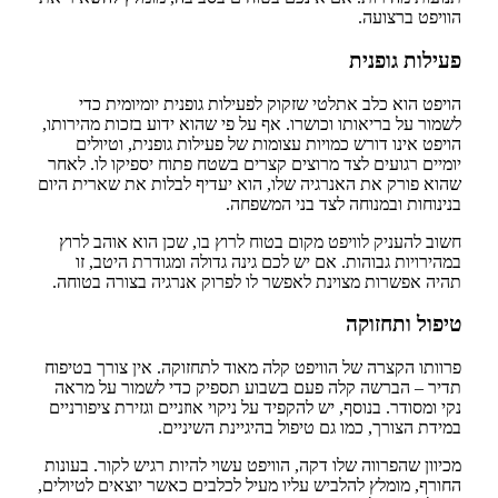
הוויפט ברצועה.
פעילות גופנית
הויפט הוא כלב אתלטי שזקוק לפעילות גופנית יומיומית כדי
לשמור על בריאותו וכושרו. אף על פי שהוא ידוע בזכות מהירותו,
הויפט אינו דורש כמויות עצומות של פעילות גופנית, וטיולים
יומיים רגועים לצד מרוצים קצרים בשטח פתוח יספיקו לו. לאחר
שהוא פורק את האנרגיה שלו, הוא יעדיף לבלות את שארית היום
בנינוחות ובמנוחה לצד בני המשפחה.
חשוב להעניק לוויפט מקום בטוח לרוץ בו, שכן הוא אוהב לרוץ
במהירויות גבוהות. אם יש לכם גינה גדולה ומגודרת היטב, זו
תהיה אפשרות מצוינת לאפשר לו לפרוק אנרגיה בצורה בטוחה.
טיפול ותחזוקה
פרוותו הקצרה של הוויפט קלה מאוד לתחזוקה. אין צורך בטיפוח
תדיר – הברשה קלה פעם בשבוע תספיק כדי לשמור על מראה
נקי ומסודר. בנוסף, יש להקפיד על ניקוי אוזניים וגזירת ציפורניים
במידת הצורך, כמו גם טיפול בהיגיינת השיניים.
מכיוון שהפרווה שלו דקה, הוויפט עשוי להיות רגיש לקור. בעונות
החורף, מומלץ להלביש עליו מעיל לכלבים כאשר יוצאים לטיולים,