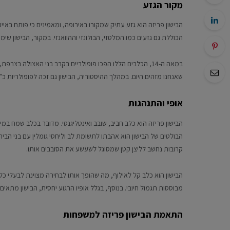
מקור הגזע
הבישון פריזה הוא גזע עתיק שמקורו באירופה, ומאמינים כי פותח באיי
הכוללת גם גזעים כמו המלטזי, הבולונזי וההוואנזי. במקור, הבישון שימ
במאה ה-14, הכלבים הללו הפכו פופולריים בקרב בני האצולה 
שאנחנו מזהים היום. במהלך ההיסטוריה, הבישון גם זכה לפופולריות כ
אופי והתנהגות
הבישון פריזה הוא כלב חביב, שובב ואינטליגנטי. מדובר בכלב שמח במ
הבולטים של הבישון הוא אהבתו לתשומת לב וליחסי גומלין עם בני הב
קרובות נחשב לליצן קטן שמסוגל לשעשע את הסובבים אותו.
הבישון הוא כלב קל לאילוף, מה שהופך אותו לבחירה מצוינת לבעלי כל
מבוססות תגמול חיובי. בנוסף, בגלל אופיו הרגוע יחסית, הבישון מתאי
התאמת הבישון פריזה למשפחות