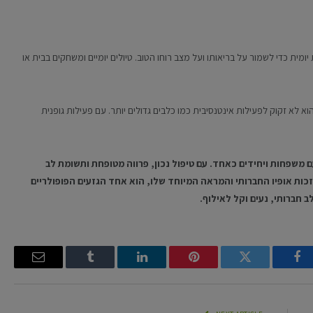
יומית כדי לשמור על בריאותו ועל מצב רוחו הטוב. טיולים יומיים ומשחקים בבית או
לא זקוק לפעילות אינטנסיבית כמו כלבים גדולים יותר. עם פעילות גופנית
 משפחות ויחידים כאחד. עם טיפול נכון, פרווה מטופחת ותשומת לב
זכות אופיו החברותי והמראה המיוחד שלו, הוא אחד הגזעים הפופולריים
חברותי, נעים וקל לאילוף.
Email
Tumblr
LinkedIn
Pinterest
Twitter
Facebook