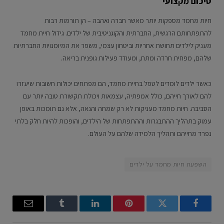
סיכום מקצועי
חיות מחמד מספקות יותר מאשר חברה ואהבה – הן תורמות רבות
להתפתחותם הרגשית, החברתית והקוגניטיבית של ילדים. גידול חיית מחמד
מעניק לילדים תחושת אחריות וביטחון עצמי, משפר את המיומנויות החברתיות
שלהם, מפחית חרדה ומתח, ומעודד פעילות גופנית בריאה.
כאשר ילדים לומדים לטפל בחיית מחמד, הם מפתחים יכולות חשובות שיעזרו
להם לאורך חייהם, כולל אמפתיה, עצמאות ויכולת תקשורת טובה יותר עם
הסביבה. חיות מחמד מעניקות לא רק שמחה והנאה, אלא גם תומכות באופן
עמוק בתהליך ההתבגרות וההתפתחות של הילדים, והופכות להיות חלק בלתי
נפרד מחייהם ותהליך הלמידה שלהם על העולם.
השפעת חיות מחמד על ילדים
Email
Tumblr
LinkedIn
Pinterest
Twitter
Facebook