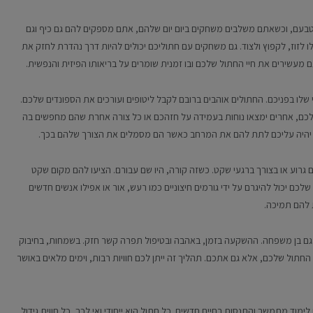
מטבעם, וכשאתם משלבים משחקים ביום יום שלהם, אתם מספקים להם גם כיף וגם
לו לזוז, לקפוץ ולצוד. גם משחקים עם חתוליכם יכולים להיות דרך נהדרת לחזק את
 מעשירים את חיי החתול שלכם ובו זמנית שומרים על בריאותו הפיזית והנפשית.
שלו בפניכם. החתולים אוהבים ברובם לקבל ליטופים ועורכים את הספונדים שלכם.
 שלכם, אחרים ימצאו נוחות בעמידה על חזהכם או כל צורה אחרת שהם מחפשים בה
בות יהיה עליכם לתת להם את המרחב כאשר הם מסמלים את הצורך שלהם בכך.
ביום גרוע או בצורך ברגעי שקט. כשזה קורה, היו שם עבורם. הציעו להם מקום שקט
שלכם יכול להיגרם על ידי גורמים חיצוניים כמו רעש, אור או אפילו אנשים חדשים
 להם תמיכה.
 גם בן משפחה. ההשקעה בזמן, באהבה ובטיפול תפרה קשר חזק. בשמחות, בחיבוק
החתול שלכם, אלא גם אתכם. תהליך זה ייתן לכם חוויות רבות, וימים מלאים באושר
מוד מתמשך והתנסות בחיים חדשים. כל חתול הוא ייחודי ואי לכך, כל חווית גידול