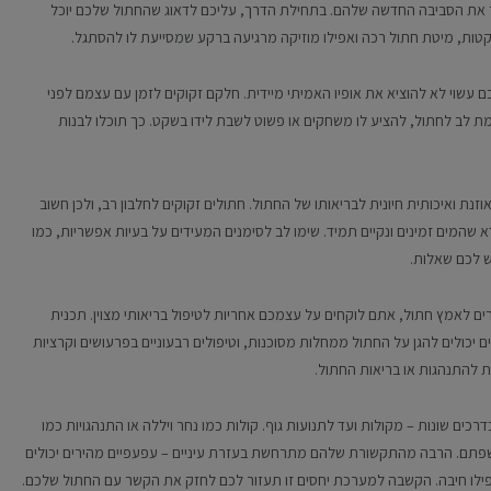
ור את הסביבה החדשה שלהם. בתחילת הדרך, עליכם לדאוג שהחתול שלכם יוכל
שקטות, מיטת חתול רכה ואפילו מוזיקה מרגיעה ברקע שמסייעת לו להסתגל.
 עשוי לא להוציא את אופיו האמיתי מיידית. חלקם זקוקים לזמן עם עצמם לפני
ת לב לחתול, להציע לו משחקים או פשוט לשבת לידו בשקט. כך תוכלו לבנות
נת ואיכותית חיונית לבריאותו של החתול. חתולים זקוקים לחלבון רב, ולכן חשוב
א שהמים זמינים ונקיים תמיד. שימו לב לסימנים המעידים על בעיות אפשריות, כמו
ש לכם שאלות.
רים לאמץ חתול, אתם לוקחים על עצמכם אחריות לטיפול בריאותי מצוין. תכנית
ם יכולים להגן על החתול ממחלות מסוכנות, וטיפולים רבעוניים בפרעושים וקרציות
ות להתנהגות או בריאות החתול.
כים שונות – מקולות ועד לתנועות גוף. קולות כמו נחר ויללה או התנהגויות כמו
 שפתם. הרבה מהתקשורת שלהם מתרחשת בעזרת עיניים – עפעפיים מהירים יכולים
ואפילו חיבה. הקשבה למערכת יחסים זו תעזור לכם לחזק את הקשר עם החתול שלכם.