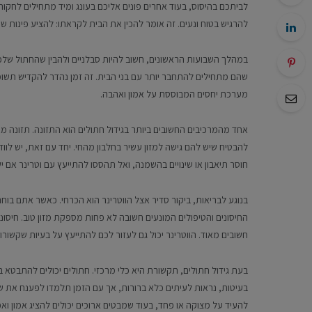
לביתכם בהיסוס, בעוד אחרים פונים אליכם בעונג ומיד מתחילים לחק
להרגיש בטוח ונעים. זה אומר להכין את הבית לקראתו: להציע פינות 
במהלך השבועות הראשונים, חשוב להיות סבלניים ולהבין שהחתול שלכם
שהם מתחילים להתחבר יותר עם בני הבית. זה זמן נהדר להקדיש תשומ
מערכת יחסים המבוססת על אמון ואהבה.
אחד מהמרכיבים החשובים ביותר בגידול חתולים הוא התזונה. תזונה מאוז
להבטיח שיש להם גישה למזון עשיר בחלבון מהחי. יחד עם זאת, יש לווד
חוסר תיאבון או שינויים בהשמנה, ואל תהססו להתייעץ עם וטרינר אם י
בנוגע לבריאות, ביקור סדיר אצל הווטרינר הוא הכרחי. כאשר אתם בוח
החיסונים והטיפולים המונעים חשובה לא פחות מספקת מזון טוב. חיסוני
חשובים מאוד. הווטרינר יכול גם לעזור לכם להתייעץ על בעיות שקשור
בעת גידול חתולים, תקשורת היא כלי מרכזי. חתולים יכולים להתבטא בדר
בעיטות, נראות לעיתים כלא ברורות, אך עם הזמן תלמדו לפענח את
להעיד על מצוקה או פחד, בעוד שמבטים ארוכים יכולים להציג אמון 