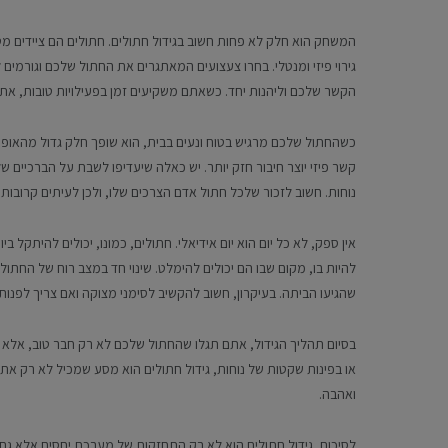
המשחק הוא חלק לא פחות חשוב בגידול חתולים. חתולים הם ציידים 
גירוי פיזי ומנטלי. בחרו צעצועים המאתגרים את החתול שלכם וגורמים 
הקשר שלכם וליהנות יחד. כשאתם משקיעים זמן בפעילויות טובות, אתם
כשהחתול שלכם מרגיש בטוח ונעים בבית, הוא שופך חלק גדול מהאופי 
קשר פיזי יוצר חיבור חזק יותר. יש כאלה שיעדיפו לשבת על הברכיים
נוחות. חשוב לזכור שלכל חתול אדם הצרכים שלו, ולכן לעיתים קרו
אין ספק, לא כל יום הוא יום אידיאלי. חתולים, כמונו, יכולים להיתקל 
להיות בו, מקום שבו הם יכולים להימלט. שינוי חד במצב רוח של החתול 
שהגיעו הביתה. בעיקרון, חשוב להקשיב לסימני מצוקה ואם צריך לפנות
בסיום תהליך הגידול, אתם תגלו שהחתול שלכם לא רק חבר טוב, אלא
או בפינות שקטות של נוחות, גידול חתולים הוא מסע שמכיל לא רק את 
ואהבה.
לסיכום, גידול חתולים הוא לא רק התחזקות של מערכת יחסים אלא גם לי